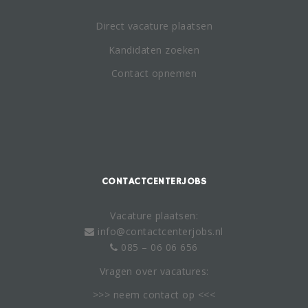
Direct vacature plaatsen
Kandidaten zoeken
Contact opnemen
CONTACTCENTERJOBS
Vacature plaatsen:
info@contactcenterjobs.nl
085 – 06 06 656
Vragen over vacatures:
>>> neem
contact
op <<<