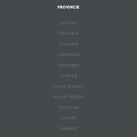
PROVINCIE
Drenthe
Flevoland
Friesland
Gelderland
Groningen
Limburg
Noord-Brabant
Noord-Holland
Overijssel
Utrecht
Zeeland