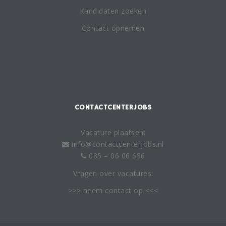
Kandidaten zoeken
Contact opnemen
CONTACTCENTERJOBS
Vacature plaatsen:
info@contactcenterjobs.nl
085 – 06 06 656
Vragen over vacatures:
>>> neem
contact
op <<<