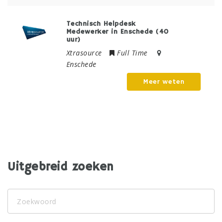
Technisch Helpdesk
Medewerker in Enschede (40
uur)
Xtrasource
Full Time
Enschede
Meer weten
Welke baan zoek je?
Uitgebreid zoeken
Zoekwoord