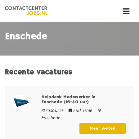
Navi
Enschede
Recente vacatures
Helpdesk Medewerker in
Enschede (16-40 uur)
Xtrasource
Full Time
Enschede
Meer weten