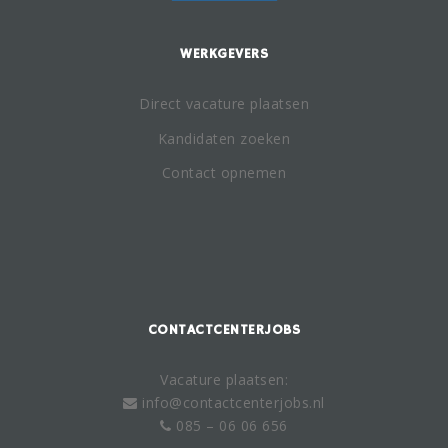
WERKGEVERS
Direct vacature plaatsen
Kandidaten zoeken
Contact opnemen
CONTACTCENTERJOBS
Vacature plaatsen:
info@contactcenterjobs.nl
085 – 06 06 656