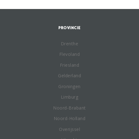
PROVINCIE
Drenthe
Flevoland
Friesland
Gelderland
Groningen
Limburg
Noord-Brabant
Noord-Holland
Overijssel