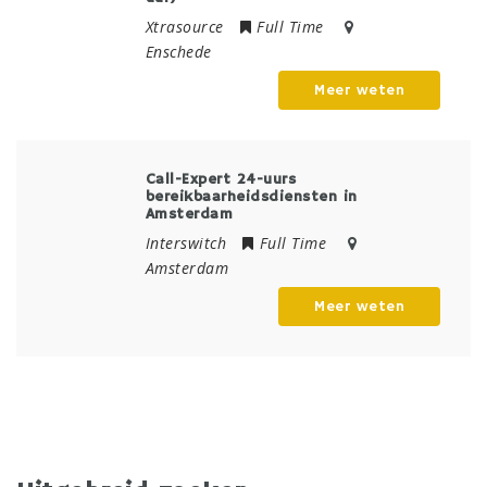
Xtrasource
Full Time
Enschede
Meer weten
Call-Expert 24-uurs
bereikbaarheidsdiensten in
Amsterdam
Interswitch
Full Time
Amsterdam
Meer weten
Welke baan zoek je?