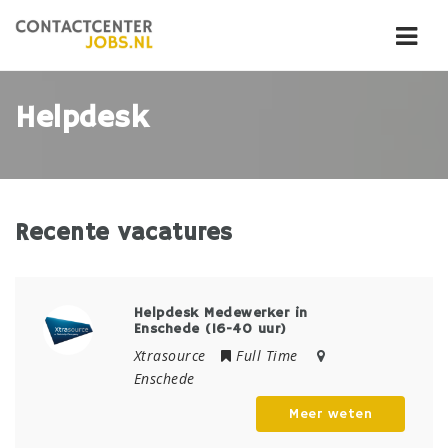
Navi
Helpdesk
Recente vacatures
Helpdesk Medewerker in
Enschede (16-40 uur)
Xtrasource
Full Time
Enschede
Meer weten