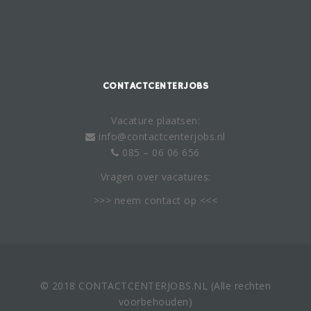
CONTACTCENTERJOBS
Vacature plaatsen:
info@contactcenterjobs.nl
085 – 06 06 656
Vragen over vacatures:
>>> neem
contact
op <<<
© 2018 CONTACTCENTERJOBS.NL (Alle rechten
voorbehouden)