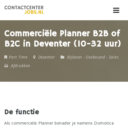
Navi
Commerciële Planner B2B of
B2C in Deventer (10-32 uur)
Part Time
Deventer
Bijbaan
-
Outbound
-
Sales
Afdrukken
De functie
Als commerciële Planner benader je namens Domotica