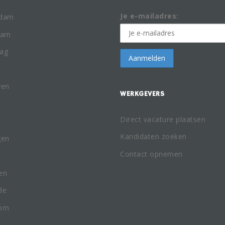
Je e-mailadres:
rdam
dam
ag
ven
WERKGEVERS
Direct vacature plaatsen
Kandidaten zoeken
gen
Contact opnemen
en
de
orn