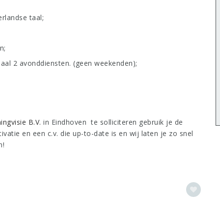
rlandse taal;
n;
maal 2 avonddiensten. (geen weekenden);
ingvisie B.V.
in Eindhoven te solliciteren gebruik je de
vatie en een c.v. die up-to-date is en wij laten je zo snel
n!