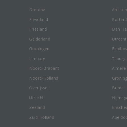
Drenthe
Amste
Flevoland
Rotter
Friesland
Den Ha
Gelderland
Utrecht
Groningen
Eindho
Limburg
Tilburg
Noord-Brabant
Almere
Noord-Holland
Gronin
Overijssel
Breda
Utrecht
Nijmeg
Zeeland
Ensche
Zuid-Holland
Apeldo