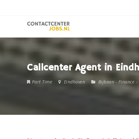
Callcenter Agent in Eind
Part Time
Eindhoven
Bijbaan
-
Finance
-