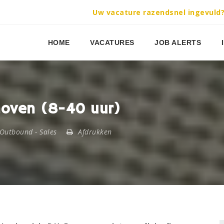
Uw vacature razendsnel ingevuld
HOME
VACATURES
JOB ALERTS
hoven (8-40 uur)
Outbound
-
Sales
Afdrukken