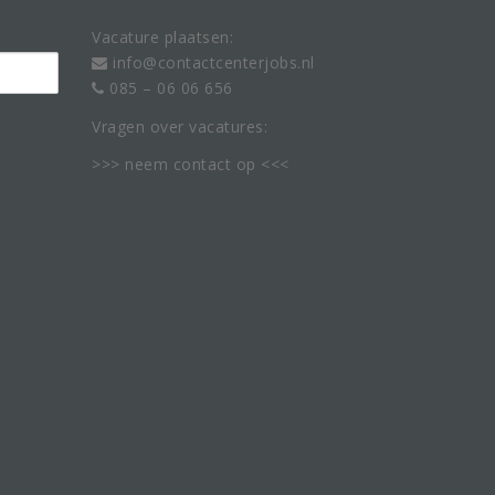
Vacature plaatsen:
info@contactcenterjobs.nl
085 – 06 06 656
Vragen over vacatures:
>>> neem
contact
op <<<