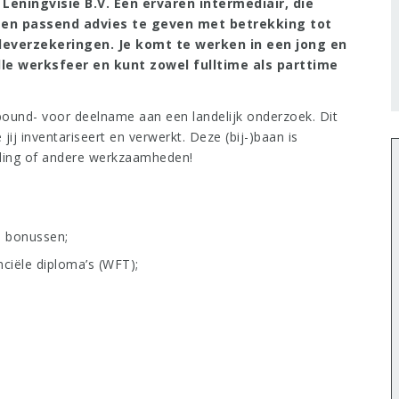
 Leningvisie B.V. Een ervaren intermediair, die
en passend advies te geven met betrekking tot
everzekeringen. Je komt te werken in een jong en
le werksfeer en kunt zowel fulltime als parttime
utbound- voor deelname aan een landelijk onderzoek. Dit
ij inventariseert en verwerkt. Deze (bij-)baan is
iding of andere werkzaamheden!
e bonussen;
nciële diploma’s (WFT);