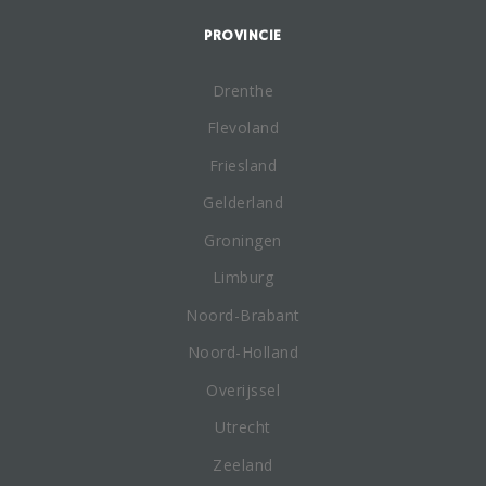
PROVINCIE
Drenthe
Flevoland
Friesland
Gelderland
Groningen
Limburg
Noord-Brabant
Noord-Holland
Overijssel
Utrecht
Zeeland