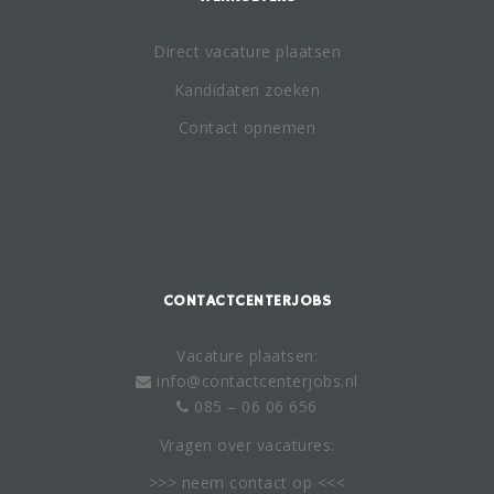
Direct vacature plaatsen
Kandidaten zoeken
Contact opnemen
CONTACTCENTERJOBS
Vacature plaatsen:
info@contactcenterjobs.nl
085 – 06 06 656
Vragen over vacatures:
>>> neem
contact
op <<<